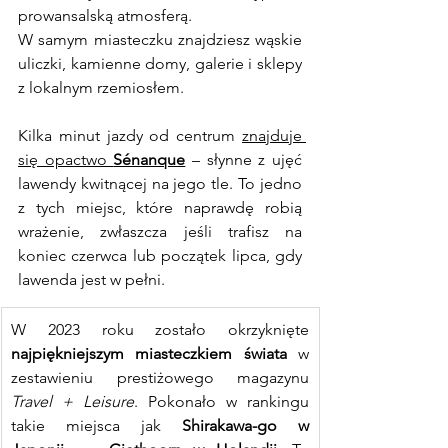
prowansalską atmosferą.
W samym miasteczku znajdziesz wąskie 
uliczki, kamienne domy, galerie i sklepy 
z lokalnym rzemiosłem.
Kilka minut jazdy od centrum 
znajduje 
się opactwo 
Sénanque
 – słynne z ujęć 
lawendy kwitnącej na jego tle. To jedno 
z tych miejsc, które naprawdę robią 
wrażenie, zwłaszcza jeśli trafisz na 
koniec czerwca lub początek lipca, gdy 
lawenda jest w pełni.
W 2023 roku zostało okrzyknięte 
najpiękniejszym miasteczkiem świata
 w 
zestawieniu prestiżowego magazynu 
Travel + Leisure
. Pokonało w rankingu 
takie miejsca jak 
Shirakawa-go w 