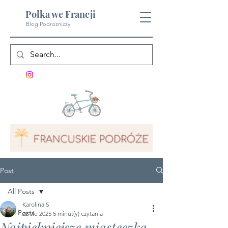
Polka we Francji
Blog Podrozniczy
Post
All Posts
Karolina S
All Posts
22 sie 2025
5 minut(y) czytania
Najpiękniejsze miasteczka