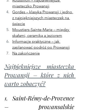
Roussillon – najbarwniejsze 
miasteczko Prowansji
Gordes – klasyka Prowansji i jedno 
z najpiękniejszych miasteczek na 
świecie
Moustiers-Sainte-Marie – między 
skałami, ceramiką a jeziorem
Informacje praktyczne – jak 
zaplanować podróż po Prowansji
Na zakończenie
Najpiękniejsze miasteczka 
Prowansji – które z nich 
warto zobaczyć?
1. Saint‑Rémy‑de‑Provence 
– prowansalskie 