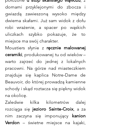
położone 
u stóp skalistego wąwozu
, z 
domami przyklejonymi do zbocza i 
gwiazdą zawieszoną wysoko między 
dwiema skałami. Już sam widok z dołu 
robi wrażenie, a spacer po wąskich 
uliczkach szybko pokazuje, że to 
miejsce ma swój charakter.
Moustiers słynie z 
ręcznie malowanej 
ceramiki
, produkowanej tu od wieków – 
warto zajrzeć do jednej z lokalnych 
pracowni. Na górze nad miasteczkiem 
znajduje się kaplica Notre-Dame de 
Beauvoir, do której prowadzą kamienne 
schody i skąd roztacza się piękny widok 
na okolicę.
Zaledwie kilka kilometrów dalej 
rozciąga się 
jezioro Sainte-Croix
, a za 
nim zaczyna się imponujący 
kanion 
Verdon
 – świetne miejsce na kajaki, 