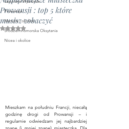
Lazurowe Wybrzeże
Prowansji : top 5 które
Prowansja
musisz zobaczyć
Marsylia i okolice
Oceniono na NaN z 5 gwiazdek.
Śródziemnomorska Oksytania
Nicea i okolice
Mieszkam na południu Francji, niecałą 
godzinę drogi od Prowansji – i 
regularnie odwiedzam jej najbardziej 
znane (i mniej znane) miasteczka. Dla 