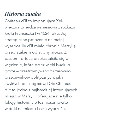
Historia zamku
Château d’If to imponująca XVI-
wieczna twierdza wzniesiona z rozkazu 
króla Franciszka I w 1524 roku. Jej 
strategiczne położenie na małej 
wysepce Île d’If miało chronić Marsylię 
przed atakiem od strony morza. Z 
czasem forteca przekształciła się w 
więzienie, które przez wieki budziło 
grozę – przetrzymywano tu zarówno 
przeciwników politycznych, jak i 
zwykłych przestępców. Dziś Château 
d’If to jedno z najbardziej intrygujących 
miejsc w Marsylii, oferujące nie tylko 
lekcję historii, ale też niesamowite 
widoki na miasto i całe wybrzeże.