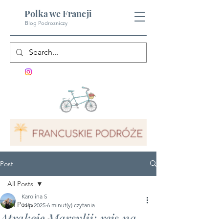
Polka we Francji
Blog Podrozniczy
Post
All Posts
Karolina S
All Posts
1 lip 2025
6 minut(y) czytania
Atrakcje Marsylii: rejs na