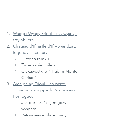
Wstęp : Wyspy Frioul – trzy wyspy, 
trzy oblicza
Château d’If na Île d’If – twierdza z 
legendy i literatury
Historia zamku
Zwiedzanie i bilety
Ciekawostki o "Hrabim Monte 
Christo"
Archipelag Frioul – co warto 
zobaczyć na wyspach Ratonneau i 
Pomègues
Jak poruszać się między 
wyspami
Ratonneau – plaże, ruiny i 