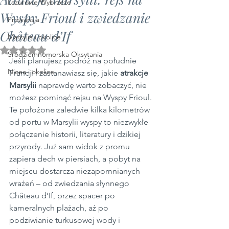
Lazurowe Wybrzeże
Wyspy Frioul i zwiedzanie
Prowansja
Château d’If
Marsylia i okolice
Oceniono na NaN z 5 gwiazdek.
Śródziemnomorska Oksytania
Jeśli planujesz podróż na południe 
Nicea i okolice
Francji i zastanawiasz się, jakie 
atrakcje 
Marsylii
 naprawdę warto zobaczyć, nie 
możesz pominąć rejsu na Wyspy Frioul. 
Te położone zaledwie kilka kilometrów 
od portu w Marsylii wyspy to niezwykłe 
połączenie historii, literatury i dzikiej 
przyrody. Już sam widok z promu 
zapiera dech w piersiach, a pobyt na 
miejscu dostarcza niezapomnianych 
wrażeń – od zwiedzania słynnego 
Château d’If, przez spacer po 
kameralnych plażach, aż po 
podziwianie turkusowej wody i 