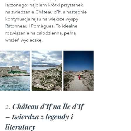
łączonego: najpierw krótki przystanek 
na zwiedzanie Château d’If, a następnie 
kontynuacja rejsu na większe wyspy 
Ratonneau i Pomègues. To idealne 
rozwiązanie na całodzienną, pełną 
wrażeń wycieczkę.
2. 
Château d’If na Île d’If 
– twierdza z legendy i 
literatury