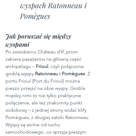
wyspach Ratonneau i 
Pomègues
Jak poruszać się między 
wyspami
Po zwiedzeniu Château d’If, prom 
zabiera pasażerów na główną część 
archipelagu – 
Frioul
, czyli połączone 
groblą wyspy 
Ratonneau i Pomègues
. Z 
portu Frioul (Port du Frioul) można 
pieszo przejść na obie wyspy. Grobla 
między nimi to nie tylko praktyczne 
połączenie, ale też znakomity punkt 
widokowy – z jednej strony widać klify 
Pomègues, z drugiej zatoki Ratonneau. 
Wyspy są wolne od ruchu 
samochodowego, co sprzyja pieszym 