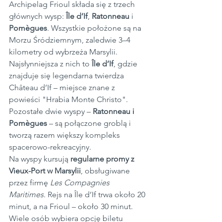
Archipelag Frioul składa się z trzech 
głównych wysp: 
Île d’If
, 
Ratonneau
 i 
Pomègues
. Wszystkie położone są na 
Morzu Śródziemnym, zaledwie 3–4 
kilometry od wybrzeża Marsylii. 
Najsłynniejsza z nich to 
Île d’If
, gdzie 
znajduje się legendarna twierdza 
Château d’If – miejsce znane z 
powieści "Hrabia Monte Christo". 
Pozostałe dwie wyspy – 
Ratonneau i 
Pomègues
 – są połączone groblą i 
tworzą razem większy kompleks 
spacerowo-rekreacyjny.
Na wyspy kursują 
regularne promy z 
Vieux-Port w Marsylii
, obsługiwane 
przez firmę 
Les Compagnies 
Maritimes
. Rejs na Île d’If trwa około 20 
minut, a na Frioul – około 30 minut. 
Wiele osób wybiera opcję biletu 