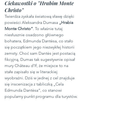
Ciekawostki o "Hrabim Monte 
Christo"
Twierdza zyskała światową sławę dzięki 
powieści Aleksandra Dumasa 
„Hrabia 
Monte Christo”
. To właśnie tutaj 
niesłusznie osadzono głównego 
bohatera, Edmunda Dantèsa, co stało 
się początkiem jego niezwykłej historii 
zemsty. Choć sam Dantès jest postacią 
fikcyjną, Dumas tak sugestywnie opisał 
mury Château d’If, że miejsce to na 
stałe zapisało się w literackiej 
wyobraźni. Dziś w jednej z cel znajduje 
się inscenizacja z tabliczką „Cela 
Edmunda Dantèsa”, co stanowi 
popularny punkt programu dla turystów.