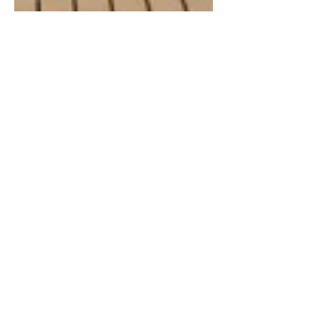
Karolina S
9 paź 2024
5 minut(y) czytania