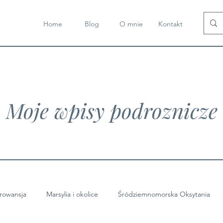
Home
Blog
O mnie
Kontakt
Moje wpisy podroznicze
rowansja
Marsylia i okolice
Śródziemnomorska Oksytania