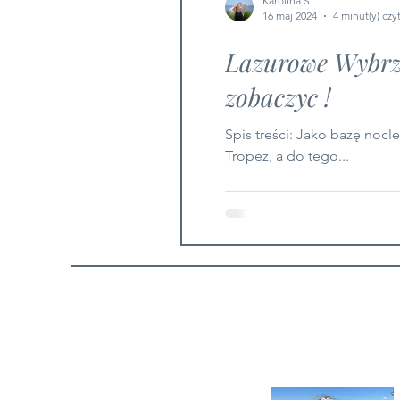
Karolina S
16 maj 2024
4 minut(y) czy
Lazurowe Wybrzez
zobaczyc !
Spis treści: Jako bazę no
Tropez, a do tego...