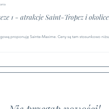
tania
e 1 - atrakcje Saint-Tropez i okolice
clegową proponuję Sainte-Maxime. Ceny są tam stosunkowo niż
Nie przegap nowości!