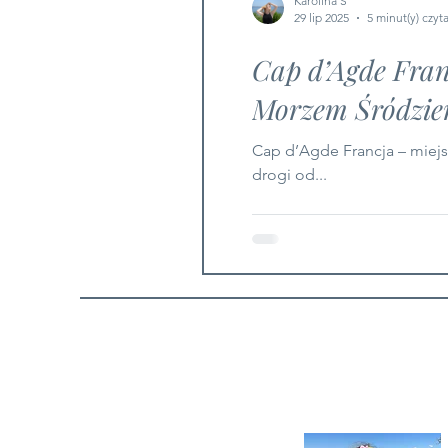
Karolina S
29 lip 2025
5 minut(y) czyt
Cap d’Agde Franc
Morzem Śródzi
Cap d’Agde Francja – miejs
drogi od...