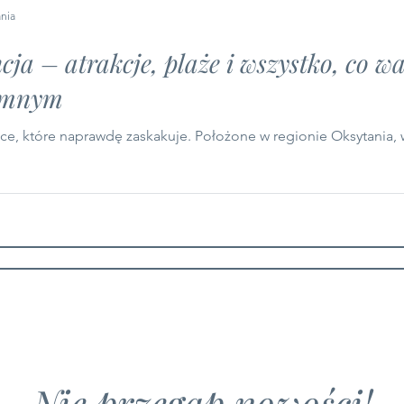
ania
ja – atrakcje, plaże i wszystko, co w
emnym
ce, które naprawdę zaskakuje. Położone w regionie Oksytania, 
Nie przegap nowości!