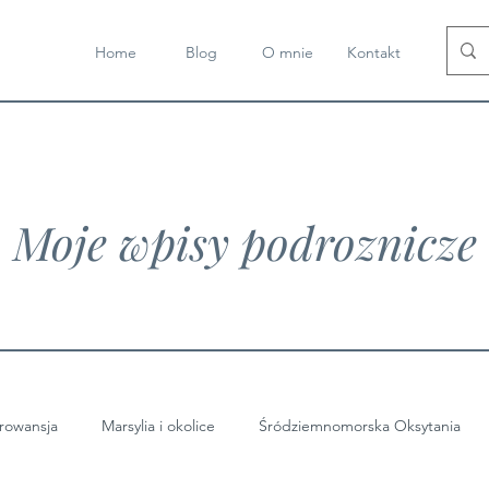
Home
Blog
O mnie
Kontakt
Moje wpisy podroznicze
rowansja
Marsylia i okolice
Śródziemnomorska Oksytania