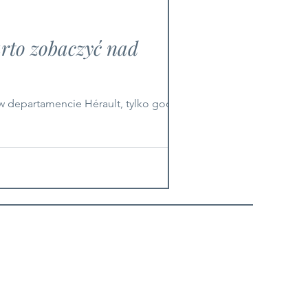
arto zobaczyć nad
w departamencie Hérault, tylko godzinę