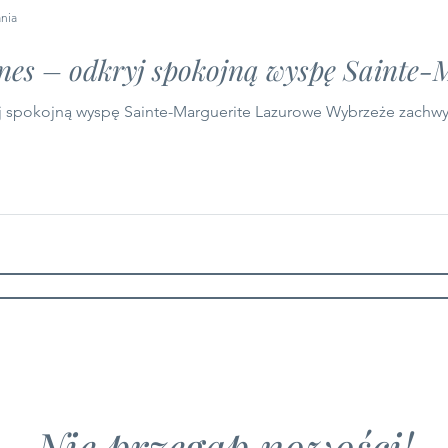
ania
nes – odkryj spokojną wyspę Sainte-
Nie przegap nowości!