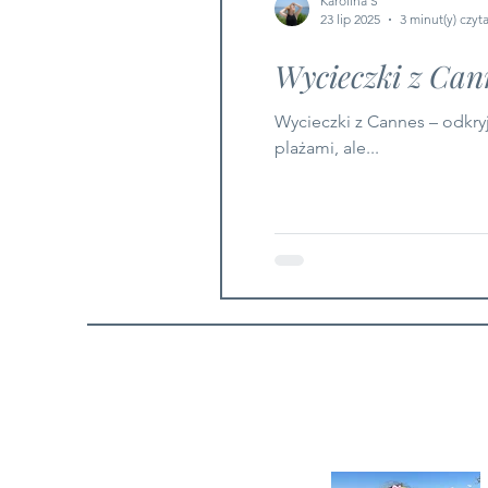
Karolina S
23 lip 2025
3 minut(y) czyt
Wycieczki z Can
Wycieczki z Cannes – odkryj spokojną wyspę Sainte-Marguerite Lazurowe Wybrzeże zachwyca nie tylko eleganckimi kurortami i
plażami, ale...