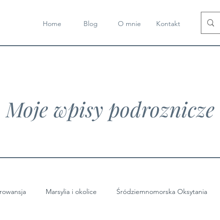
Home
Blog
O mnie
Kontakt
Moje wpisy podroznicze
rowansja
Marsylia i okolice
Śródziemnomorska Oksytania